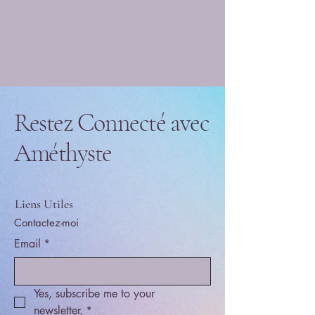
Restez Connecté avec
Améthyste
Liens Utiles
Contactez-moi
Email
*
Yes, subscribe me to your 
newsletter.
*