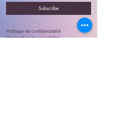
Subscribe
Politique de confidentialité
Déclaration d'accessibilité
Conditions générales
Politique de remboursement
10 Rue des grands champs
17250 Saint Sulpice d'Arnoult
amethyste.soin@gmail.com
06 30 97 27 93
Paiement en espèce ou
virement
instantané svp