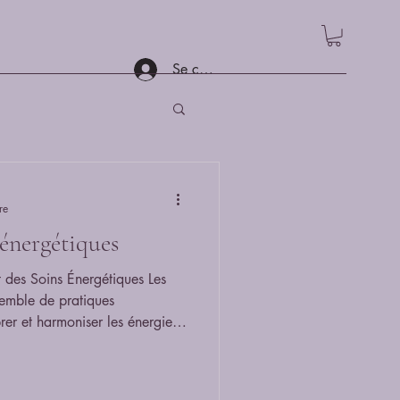
Se connecter
re
 énergétiques
êt des Soins Énergétiques Les
semble de pratiques
brer et harmoniser les énergies
rêt croissant dans le domaine
es pratiques, qui incluent des