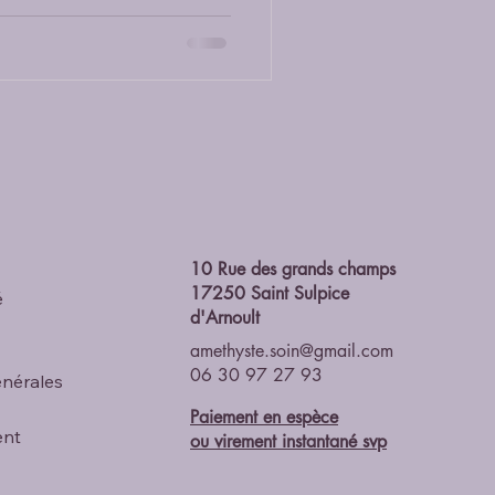
t
ergie peut entraîner des
10 Rue des grands champs
17250 Saint Sulpice
é
d'Arnoult
amethyste.soin@gmail.com
06 30 97 27 93
énérales
Paiement en espèce
ent
ou
virement instantané svp