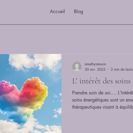
Accueil
Blog
amethystesoin
30 avr. 2025
2 min de lectu
L' intérêt des soins
Prendre soin de soi.... L'Intér
soins énergétiques sont un en
thérapeutiques visant à équili
du corps, ils suscitent un inté
de la santé et du bien-être . C
approches comme le Reiki et le magnétisme , se concentrent