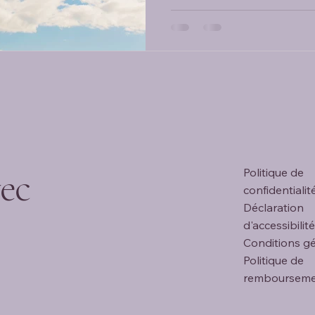
sur l'idée que l 'énergie vitale circule à travers le corps e
qu'un déséquilibre de cette én
maladi
ec
Politique de
confidentialit
Déclaration
d'accessibilité
Conditions g
Politique de
remboursem