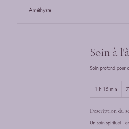
Améthyste
Soin à l
Soin profond pour a
70
euros
1 h 15 min
1
7
1
5
m
Description du se
i
Un soin spirituel ,
n