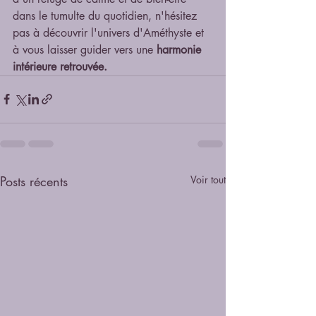
dans le tumulte du quotidien, n'hésitez 
pas à découvrir l'univers d'Améthyste et 
à vous laisser guider vers une 
harmonie 
intérieure retrouvée.
Posts récents
Voir tout