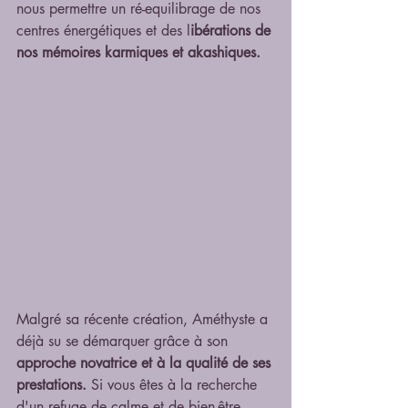
nous permettre un ré-equilibrage de nos 
centres énergétiques et des l
ibérations de 
nos mémoires karmiques et akashiques.
Malgré sa récente création, Améthyste a 
déjà su se démarquer grâce à son 
approche novatrice et à la qualité de ses 
prestations.
 Si vous êtes à la recherche 
d'un refuge de calme et de bien-être 